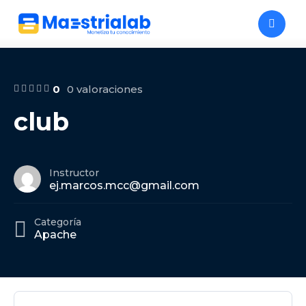
0
0 valoraciones
club
Instructor
ej.marcos.mcc@gmail.com
Categoría
Apache