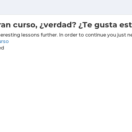
ran curso, ¿verdad? ¿Te gusta es
teresting lessons further. In order to continue you just n
urso
ed