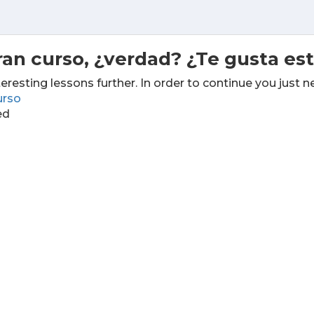
ran curso, ¿verdad? ¿Te gusta es
teresting lessons further. In order to continue you just n
urso
ed