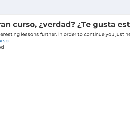
ran curso, ¿verdad? ¿Te gusta es
teresting lessons further. In order to continue you just n
urso
ed