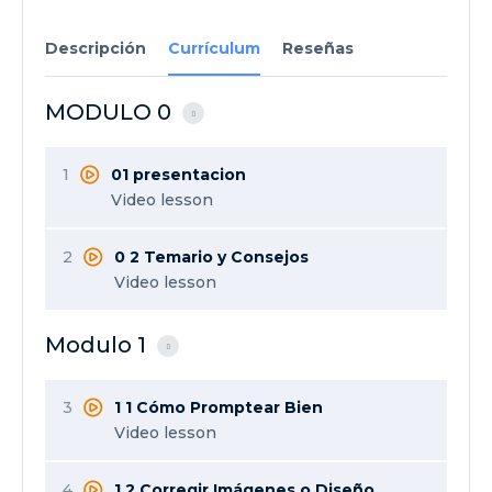
Descripción
Currículum
Reseñas
MODULO 0
1
01 presentacion
Video lesson
2
0 2 Temario y Consejos
Video lesson
Modulo 1
3
1 1 Cómo Promptear Bien
Video lesson
4
1 2 Corregir Imágenes o Diseño